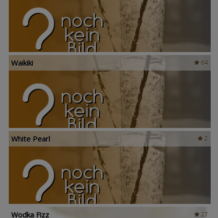
Waikiki
64
White Pearl
2
Wodka Fizz
27