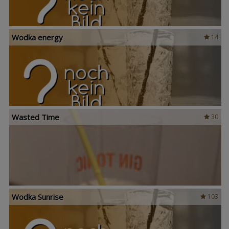
Wodka energy
14
Wasted Time
30
Wodka Sunrise
103