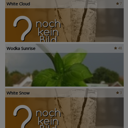
White Cloud
7
Wodka Sunrise
48
White Snow
3