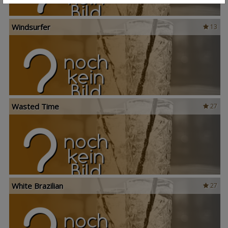
Windsurfer
13
Wasted Time
27
White Brazilian
27