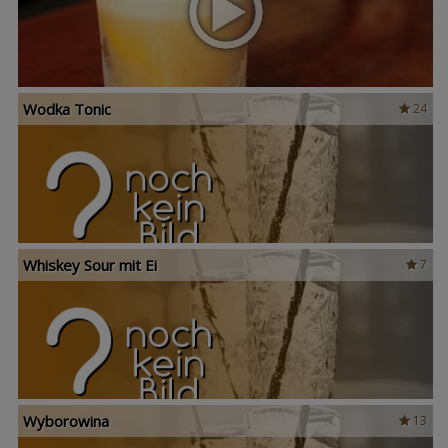
Wodka Tonic
24
Whiskey Sour mit Ei
7
Wyborowina
13