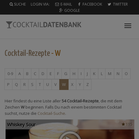
SUCHE
LOGIN VIA:
E-MAIL
FACEBOOK
TWITTER
GOOGLE
Tog
nav
Cocktail-Rezepte
- W
0-9
A
B
C
D
E
F
G
H
I
J
K
L
M
N
O
P
Q
R
S
T
U
V
W
X
Y
Z
Hier findest du eine Liste aller
54 Cocktail-Rezepte
, die mit dem
Zeichen
W
beginnen. Falls Du nach einem bestimmten Cocktail
suchst, nutze die
Cocktail-Suche
.
Whiskey Sour
115