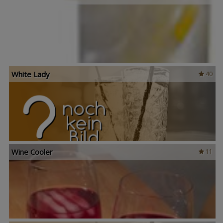
White Lady
40
Wine Cooler
11