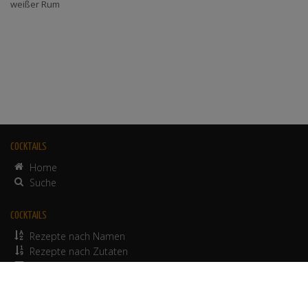
weißer Rum
COCKTAILS
Home
Suche
COCKTAILS
Rezepte nach Namen
Rezepte nach Zutaten
alkoholfreie Rezepte