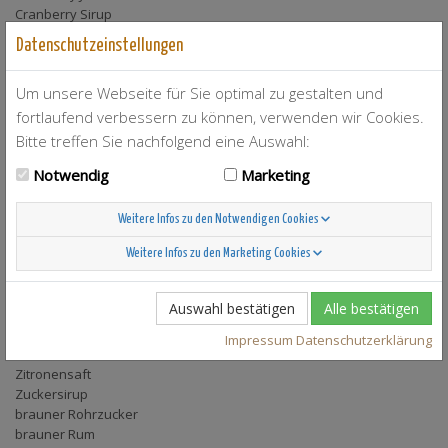
Cranberry Sirup
Ginger Ale
Datenschutzeinstellungen
Grenadine
Kaffee
Um unsere Webseite für Sie optimal zu gestalten und
Kokossirup
Limette(n)
fortlaufend verbessern zu können, verwenden wir Cookies.
Limettensaft
Bitte treffen Sie nachfolgend eine Auswahl:
Maracujasaft
Notwendig
Marketing
Minzeblätter
Pfirsichlikör
Rohrzucker
Weitere Infos zu den Notwendigen Cookies
Rum Overproof
Sahne
Weitere Infos zu den Marketing Cookies
Sodawasser
Tonicwater
Auswahl bestätigen
Alle bestätigen
Triple sec
Vodka
Impressum
Datenschutzerklärung
Wodka
Zitronensaft
Zuckersirup
brauner Rohrzucker
brauner Rum