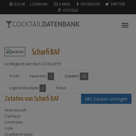
SUCHE
LOGIN VIA:
E-MAIL
FACEBOOK
TWITTER
GOOGLE
Tog
nav
Scharfi BAF
ist Mitglied seit dem 22.06.2019
Profil
Favoriten
Zutaten
3
28
eigene Rezepte
Fotos
2
Zutaten von Scharfi BAF
Alle Zutaten anzeigen
Ananassaft
Cachaça
Cointreau
Cola
Cranberry Juice