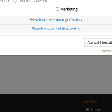
ie nachfolgend eine Auswahl:
Marketing
Weitere Infos zu den Notwendigen Cookies
Weitere Infos zu den Marketing Cookies
Auswahl bestät
Impre
COCKTAILS
Home