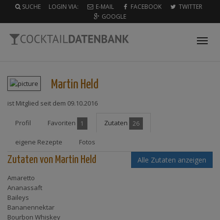
SUCHE
LOGIN VIA:
E-MAIL
FACEBOOK
TWITTER
GOOGLE
Tog
nav
Martin Held
ist Mitglied seit dem 09.10.2016
Profil
Favoriten
Zutaten
1
26
eigene Rezepte
Fotos
Zutaten von Martin Held
Alle Zutaten anzeigen
Amaretto
Ananassaft
Baileys
Bananennektar
Bourbon Whiskey