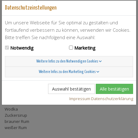
Cachaça
Datenschutzeinstellungen
Cola
Cranberry Juice
Um unsere Webseite für Sie optimal zu gestalten und
Cream of Coconut
Gin
fortlaufend verbessern zu können, verwenden wir Cookies.
Holunderblütensirup
Bitte treffen Sie nachfolgend eine Auswahl:
Kaffee
Notwendig
Marketing
Kaffeelikör
Kirschsaft
Kokossirup
Weitere Infos zu den Notwendigen Cookies
Limette(n)
Limettensaft
Weitere Infos zu den Marketing Cookies
Malibu
Rohrzucker
Auswahl bestätigen
Alle bestätigen
Rohrzucker-Sirup
Tequila
Impressum
Datenschutzerklärung
Vodka
Wodka
Zuckersirup
brauner Rum
weißer Rum