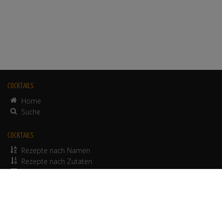
COCKTAILS
Home
Suche
COCKTAILS
Rezepte nach Namen
Rezepte nach Zutaten
alkoholfreie Rezepte
© 2012-2026 Werbepapa GmbH.
Nutzungsbedingungen
•
Impressum