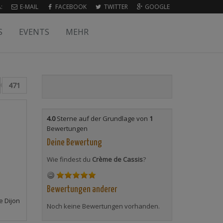
:
E-MAIL
FACEBOOK
TWITTER
GOOGLE
S
EVENTS
MEHR
471
4.0
Sterne auf der Grundlage von
1
Bewertungen
Deine Bewertung
Wie findest du
Crème de Cassis
?
Bewertungen anderer
e Dijon
Noch keine Bewertungen vorhanden.