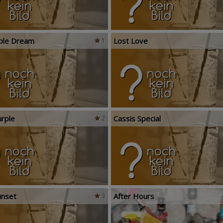
ple Dream
Lost Love
1
rple
Cassis Special
2
unset
After Hours
3