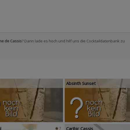
me de Cassis
? Dann lade es hoch und hilf uns die Cocktaildatenbank zu
Absinth Sunset
l
Caribic Cassis
7