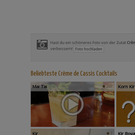
Hast du ein schöneres Foto von der Zutat
Crè
verbessern!
Foto hochladen
Beliebteste Crème de Cassis Cocktails
Mai Tai
Korn Kir
207
Kir
Kir Roya
7