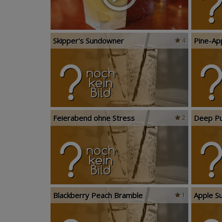
Skipper's Sundowner
Pine-Ap
4
Feierabend ohne Stress
Deep Pu
2
Blackberry Peach Bramble
Apple S
1