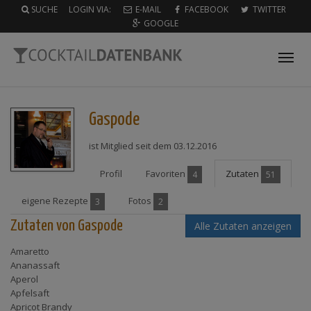
SUCHE
LOGIN VIA:
E-MAIL
FACEBOOK
TWITTER
GOOGLE
Tog
nav
Gaspode
ist Mitglied seit dem 03.12.2016
Profil
Favoriten
Zutaten
4
51
eigene Rezepte
Fotos
3
2
Zutaten von Gaspode
Alle Zutaten anzeigen
Amaretto
Ananassaft
Aperol
Apfelsaft
Apricot Brandy