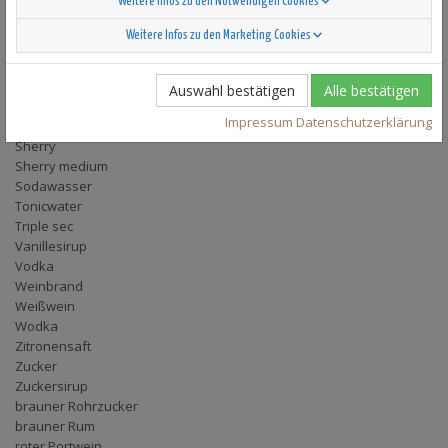
Weitere Infos zu den Notwendigen Cookies
Pfefferminzlikör
Pfirsichsaft
Weitere Infos zu den Marketing Cookies
Rohrzucker-Sirup
Rotwein
Rumsirup
Auswahl bestätigen
Alle bestätigen
Scotch Whisky
Impressum
Datenschutzerklärung
Sekt
Sherry
Sherry medium
Sodawasser
Tonicwater
Triple sec
Vanillesirup
Vodka
Weinbrand
Weißwein
Wodka
Zitronensaft
Zucker
Zuckersirup
brauner Rohrzucker
brauner Rum
roter Portwein