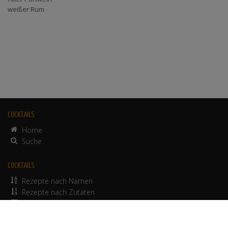
weißer Rum
COCKTAILS
Home
Suche
COCKTAILS
Rezepte nach Namen
Rezepte nach Zutaten
alkoholfreie Rezepte